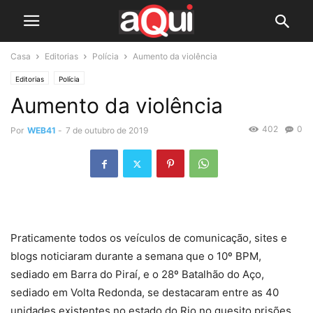
Casa
Editorias
Polícia
Aumento da violência
Editorias
Polícia
Aumento da violência
402
0
Por
WEB41
-
7 de outubro de 2019
Praticamente todos os veículos de comunicação, sites e
blogs noticiaram durante a semana que o 10º BPM,
sediado em Barra do Piraí, e o 28º Batalhão do Aço,
sediado em Volta Redonda, se destacaram entre as 40
unidades existentes no estado do Rio no quesito prisões.