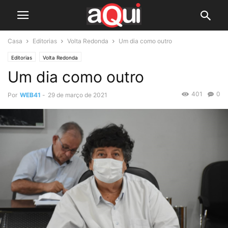
Casa
Editorias
Volta Redonda
Um dia como outro
Editorias
Volta Redonda
Um dia como outro
401
0
Por
WEB41
-
29 de março de 2021