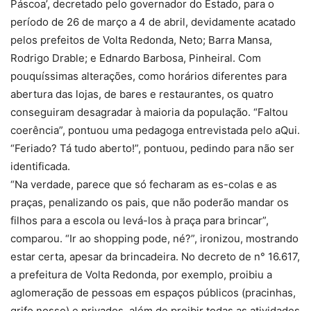
Páscoa’, decretado pelo governador do Estado, para o
período de 26 de março a 4 de abril, devidamente acatado
pelos prefeitos de Volta Redonda, Neto; Barra Mansa,
Rodrigo Drable; e Ednardo Barbosa, Pinheiral. Com
pouquíssimas alterações, como horários diferentes para
abertura das lojas, de bares e restaurantes, os quatro
conseguiram desagradar à maioria da população. “Faltou
coerência”, pontuou uma pedagoga entrevistada pelo aQui.
“Feriado? Tá tudo aberto!”, pontuou, pedindo para não ser
identificada.
“Na verdade, parece que só fecharam as es-colas e as
praças, penalizando os pais, que não poderão mandar os
filhos para a escola ou levá-los à praça para brincar”,
comparou. “Ir ao shopping pode, né?”, ironizou, mostrando
estar certa, apesar da brincadeira. No decreto de n° 16.617,
a prefeitura de Volta Redonda, por exemplo, proibiu a
aglomeração de pessoas em espaços públicos (pracinhas,
grifo nosso) e privados, além de proibir todas as atividades