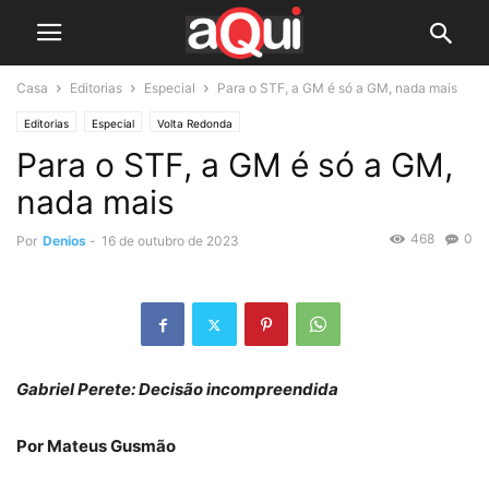
Casa
Editorias
Especial
Para o STF, a GM é só a GM, nada mais
Editorias
Especial
Volta Redonda
Para o STF, a GM é só a GM,
nada mais
468
0
Por
Denios
-
16 de outubro de 2023
Gabriel Perete: Decisão incompreendida
Por Mateus Gusmão