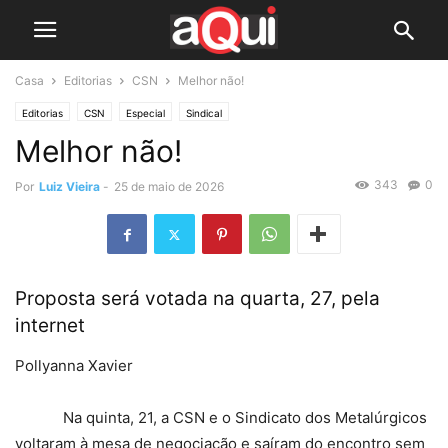
Casa
Editorias
CSN
Melhor não!
Editorias
CSN
Especial
Sindical
Melhor não!
343
0
Por
Luiz Vieira
-
25 de maio de 2026
Proposta será votada na quarta, 27, pela
internet
Pollyanna Xavier
Na quinta, 21, a CSN e o Sindicato dos Metalúrgicos
voltaram à mesa de negociação e saíram do encontro sem