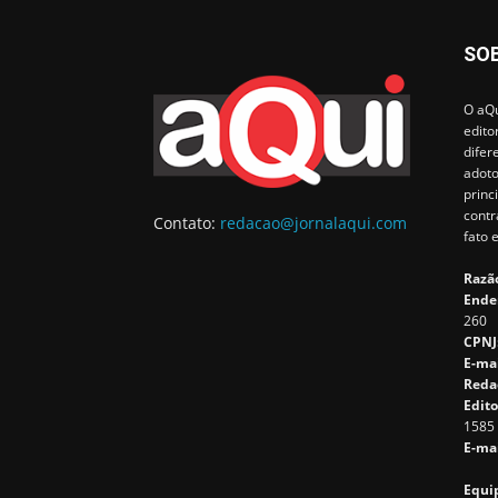
SO
O aQu
edito
difer
adoto
princ
contr
Contato:
redacao@jornalaqui.com
fato 
Razão
Ende
260
CPNJ
E-ma
Reda
Edito
1585
E-mai
Equip