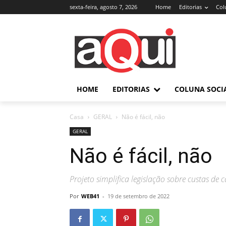
sexta-feira, agosto 7, 2026
Home
Editorias
Col
HOME
EDITORIAS
COLUNA SOCI
Casa
GERAL
Não é fácil, não
GERAL
Não é fácil, não
Projeto simplifica legislação sobre custas de c
Por
WEB41
-
19 de setembro de 2022