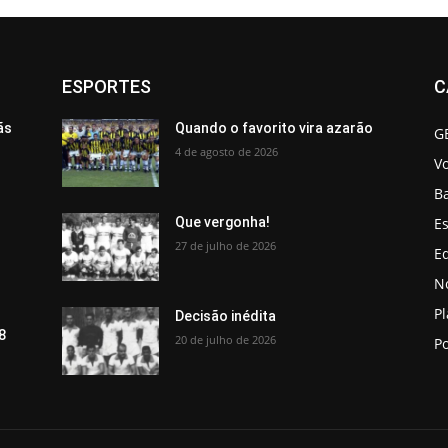
ESPORTES
C
ãs
Quando o favorito vira azarão
G
4 de agosto de 2026
V
B
Es
Que vergonha!
27 de julho de 2026
Ed
No
P
Decisão inédita
8
20 de julho de 2026
Po