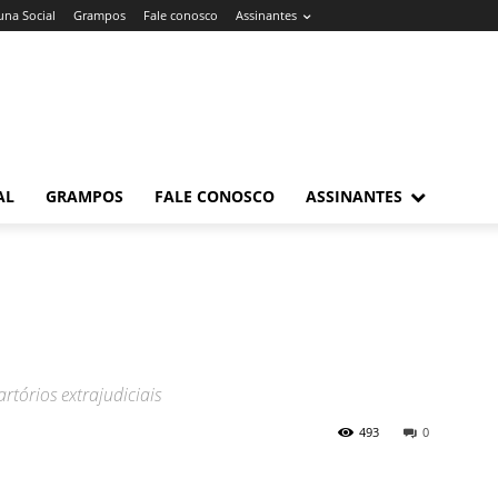
una Social
Grampos
Fale conosco
Assinantes
AL
GRAMPOS
FALE CONOSCO
ASSINANTES
artórios extrajudiciais
493
0