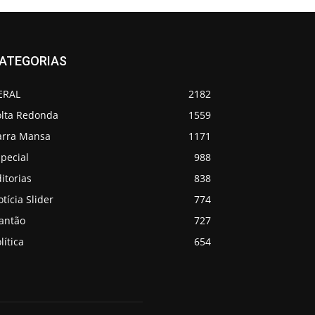
ATEGORIAS
ERAL
2182
olta Redonda
1559
arra Mansa
1171
pecial
988
itorias
838
tícia Slider
774
lantão
727
lítica
654