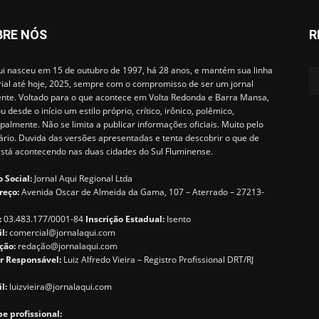
BRE NÓS
R
i nasceu em 15 de outubro de 1997, há 28 anos, e mantém sua linha
rial até hoje, 2025, sempre com o compromisso de ser um jornal
ente. Voltado para o que acontece em Volta Redonda e Barra Mansa,
u desde o início um estilo próprio, crítico, irônico, polêmico,
ipalmente. Não se limita a publicar informações oficiais. Muito pelo
ário. Duvida das versões apresentadas e tenta descobrir o que de
está acontecendo nas duas cidades do Sul Fluminense.
 Social:
Jornal Aqui Regional Ltda
reço:
Avenida Oscar de Almeida da Gama, 107 – Aterrado – 27213-
:
03.483.177/0001-84
Inscrição Estadual:
Isento
il:
comercial@jornalaqui.com
ção:
redaçã
o@jornalaqui.com
r Responsável:
Luiz Alfredo Vieira – Registro Profissional DRT/RJ
l:
luizvieira@jornalaqui.com
e profissional: