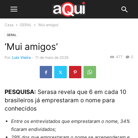
Casa
GERAL
‘Mui amigos’
GERAL
‘Mui amigos’
477
0
Por
Luiz Vieira
-
11 de maio de 2026
PESQUISA:
Serasa revela que 6 em cada 10
brasileiros já emprestaram o nome para
conhecidos
Entre os entrevistados que emprestaram o nome, 34%
ficaram endividados;
29% dos que emprestaram o nome se arrependeram e