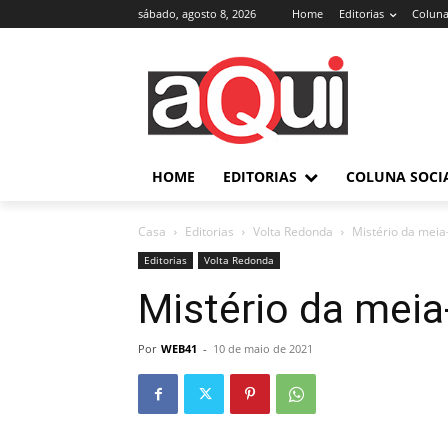
sábado, agosto 8, 2026
Home
Editorias
Coluna
HOME
EDITORIAS
COLUNA SOCI
Casa
Editorias
Volta Redonda
Mistério da meia
Editorias
Volta Redonda
Mistério da meia
Por
WEB41
-
10 de maio de 2021