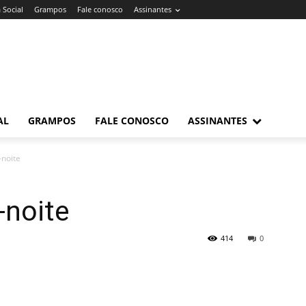
 Social
Grampos
Fale conosco
Assinantes
AL
GRAMPOS
FALE CONOSCO
ASSINANTES
-noite
-noite
414
0