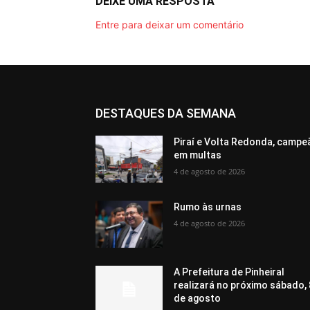
DEIXE UMA RESPOSTA
Entre para deixar um comentário
DESTAQUES DA SEMANA
Piraí e Volta Redonda, campe
em multas
4 de agosto de 2026
Rumo às urnas
4 de agosto de 2026
A Prefeitura de Pinheiral
realizará no próximo sábado, 
de agosto