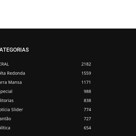
ATEGORIAS
ERAL
2182
olta Redonda
1559
arra Mansa
1171
pecial
988
itorias
838
tícia Slider
774
lantão
727
lítica
654