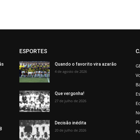
ESPORTES
C
ãs
Quando o favorito vira azarão
G
4 de agosto de 2026
V
B
Es
Que vergonha!
27 de julho de 2026
Ed
No
P
Decisão inédita
8
20 de julho de 2026
Po