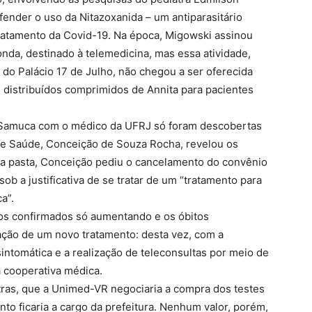
ender o uso da Nitazoxanida – um antiparasitário
ratamento da Covid-19. Na época, Migowski assinou
nda, destinado à telemedicina, mas essa atividade,
 do Palácio 17 de Julho, não chegou a ser oferecida
 distribuídos comprimidos de Annita para pacientes
r Samuca com o médico da UFRJ só foram descobertas
 de Saúde, Conceição de Souza Rocha, revelou os
r a pasta, Conceição pediu o cancelamento do convênio
b a justificativa de se tratar de um “tratamento para
a”.
s confirmados só aumentando e os óbitos
tação de um novo tratamento: desta vez, com a
ntomática e a realização de teleconsultas por meio de
a cooperativa médica.
tras, que a Unimed-VR negociaria a compra dos testes
to ficaria a cargo da prefeitura. Nenhum valor, porém,