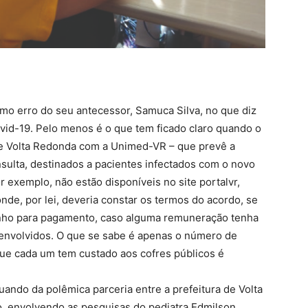
mo erro do seu antecessor, Samuca Silva, no que diz
vid-19. Pelo menos é o que tem ficado claro quando o
de Volta Redonda com a Unimed-VR – que prevê a
nsulta, destinados a pacientes infectados com o novo
r exemplo, não estão disponíveis no site portalvr,
nde, por lei, deveria constar os termos do acordo, se
enho para pagamento, caso alguma remuneração tenha
 envolvidos. O que se sabe é apenas o número de
 que cada um tem custado aos cofres públicos é
ndo da polêmica parceria entre a prefeitura de Volta
, envolvendo as pesquisas do pediatra Edmilson