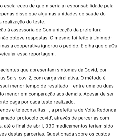
não esclareceu de quem seria a responsabilidade pela
, apenas disse que algumas unidades de saúde do
 realização do teste.
ção à assessoria de Comunicação da prefeitura,
 não obteve respostas. O mesmo foi feito à Unimed-
 mas a cooperativa ignorou o pedido. E olha que o aQui
eicular essa reportagem.
 pacientes que apresentam sintomas da Covid, por
us Sars-cov-2, com carga viral ativa. O método é
possui menor tempo de resultado – entre uma ou duas
sto menor em comparação aos demais. Apesar de ser
anto paga por cada teste realizado.
enos e teleconsultas –, a prefeitura de Volta Redonda
amado ‘protocolo covid’, através de parcerias com
a, até o final de abril, 330 medicamentos teriam sido
avés destas parcerias. Questionada sobre os custos