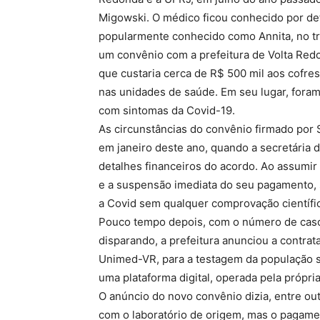
Migowski. O médico ficou conhecido por def
popularmente conhecido como Annita, no t
um convênio com a prefeitura de Volta Redo
que custaria cerca de R$ 500 mil aos cofres
nas unidades de saúde. Em seu lugar, foram
com sintomas da Covid-19.
As circunstâncias do convênio firmado po
em janeiro deste ano, quando a secretária
detalhes financeiros do acordo. Ao assumi
e a suspensão imediata do seu pagamento, so
a Covid sem qualquer comprovação científic
Pouco tempo depois, com o número de caso
disparando, a prefeitura anunciou a contra
Unimed-VR, para a testagem da população si
uma plataforma digital, operada pela própri
O anúncio do novo convênio dizia, entre ou
com o laboratório de origem, mas o pagamen