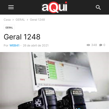
Casa
GERAL
Geral 1248
GERAL
Geral 1248
348
0
Por
WEB41
-
26 de abril de 2021