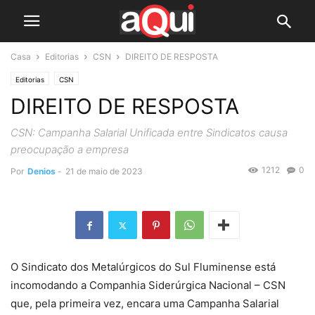
Casa
Editorias
CSN
DIREITO DE RESPOSTA
Editorias
CSN
DIREITO DE RESPOSTA
CSN: Campanha Salarial Unificada entre Sindicatos causa
preocupação a empresa
1212
0
Por
Denios
-
21 de maio de 2023
O Sindicato dos Metalúrgicos do Sul Fluminense está
incomodando a Companhia Siderúrgica Nacional – CSN
que, pela primeira vez, encara uma Campanha Salarial