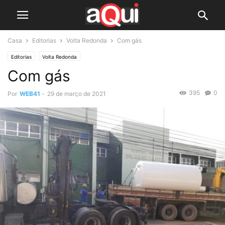
Casa
Editorias
Volta Redonda
Com gás
Editorias
Volta Redonda
Com gás
395
0
Por
WEB41
-
29 de março de 2021