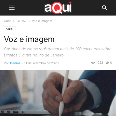
Casa
GERAL
Voz e imagem
GERAL
Voz e imagem
Cartórios de Notas registraram mais de 100 escrituras sobre
Direitos Digitais no Rio de Janeiro
1222
0
Por
Denios
-
11 de setembro de 2023