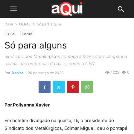
Casa
GERAL
Só para alguns
GERAL
Sindical
Só para alguns
Sindicato dos Metalúrgicos começa a falar sobre campanha
salarial nas empresas da base, como a CSN
1225
0
Por
Denios
-
20 de março de 2023
Por Pollyanna Xavier
Em boletim divulgado na quarta, 16, o presidente do
Sindicato dos Metalúrgicos, Edimar Miguel, deu o pontapé