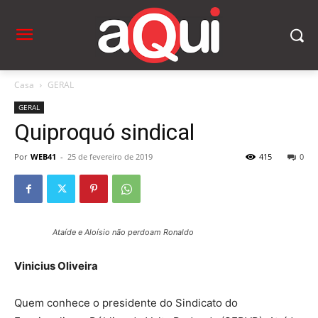
Casa
GERAL
GERAL
Quiproquó sindical
Por
WEB41
-
25 de fevereiro de 2019
415
0
Ataíde e Aloísio não perdoam Ronaldo
Vinicius Oliveira
Quem conhece o presidente do Sindicato do