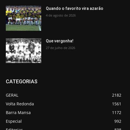
Quando o favorito vira azarão
4 de agosto de 2026
Que vergonha!
27 de julho de 2026
CATEGORIAS
GERAL
2182
Volta Redonda
1561
Barra Mansa
1172
Especial
992
Editorias
838