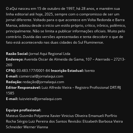
O aQui nasceu em 15 de outubro de 1997, há 28 anos, e mantém sua
linha editorial até hoje, 2025, sempre com o compromisso de ser um
jornal diferente. Voltado para o que acontece em Volta Redonda e Barra
Mansa, adotou desde o início um estilo próprio, crítico, irônico, polêmico,
principalmente. Não se limita a publicar informações oficiais. Muito pelo
contrário. Duvida das versões apresentadas e tenta descobrir o que de
fato está acontecendo nas duas cidades do Sul Fluminense.
Razão Social:
Jornal Aqui Regional Ltda
Endereço:
Avenida Oscar de Almeida da Gama, 107 – Aterrado – 27213-
260
CPNJ:
03.483.177/0001-84
Inscrição Estadual:
Isento
E-mail:
comercial@jornalaqui.com
Redação:
redaçã
o@jornalaqui.com
Editor Responsável:
Luiz Alfredo Vieira – Registro Profissional DRT/RJ
1585
E-mail:
luizvieira@jornalaqui.com
Equipe profissional:
Mateus Gusmão Polyanna Xavier Vinicius Oliveira Emanueli Porfírio
Rocha Sérgio Luiz Pereira dos Santos Revisão: Elizabeth Barbosa Vieira
Schneider Werner Vianna