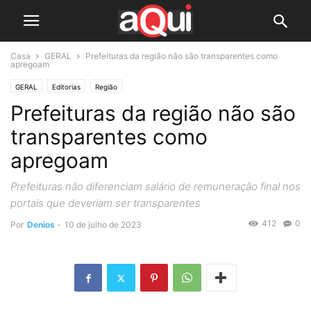
Casa
GERAL
Prefeituras da região não são transparentes como
apregoam
GERAL
Editorias
Região
Prefeituras da região não são
transparentes como
apregoam
Prefeituras não diferenciam salário de remuneração final nos
portais que deveriam ser transparentes
412
0
Por
Denios
-
10 de julho de 2023