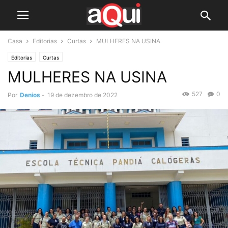
Casa
Editorias
Curtas
MULHERES NA USINA
Editorias
Curtas
MULHERES NA USINA
527
0
Por
Denios
-
19 de dezembro de 2022