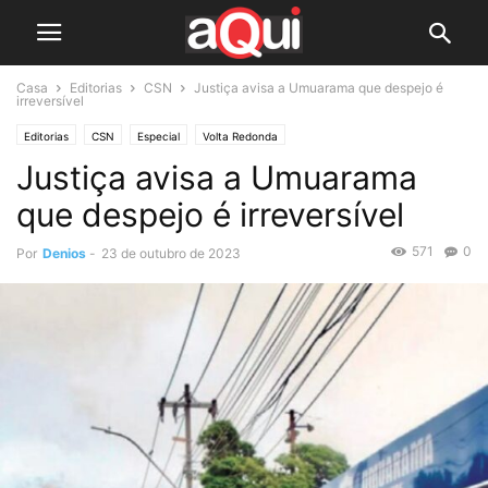
Casa
Editorias
CSN
Justiça avisa a Umuarama que despejo é
irreversível
Editorias
CSN
Especial
Volta Redonda
Justiça avisa a Umuarama
que despejo é irreversível
571
0
Por
Denios
-
23 de outubro de 2023