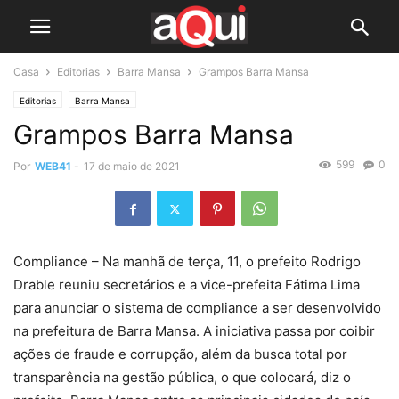
Casa
Editorias
Barra Mansa
Grampos Barra Mansa
Editorias
Barra Mansa
Grampos Barra Mansa
599
0
Por
WEB41
-
17 de maio de 2021
Compliance – Na manhã de terça, 11, o prefeito Rodrigo
Drable reuniu secretários e a vice-prefeita Fátima Lima
para anunciar o sistema de compliance a ser desenvolvido
na prefeitura de Barra Mansa. A iniciativa passa por coibir
ações de fraude e corrupção, além da busca total por
transparência na gestão pública, o que colocará, diz o