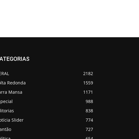
ATEGORIAS
ERAL
2182
olta Redonda
1559
arra Mansa
1171
pecial
988
itorias
838
tícia Slider
774
lantão
727
lítica
654