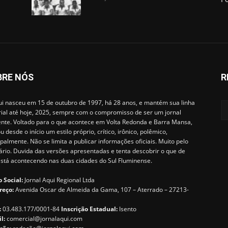
BRE NÓS
R
i nasceu em 15 de outubro de 1997, há 28 anos, e mantém sua linha
rial até hoje, 2025, sempre com o compromisso de ser um jornal
ente. Voltado para o que acontece em Volta Redonda e Barra Mansa,
u desde o início um estilo próprio, crítico, irônico, polêmico,
ipalmente. Não se limita a publicar informações oficiais. Muito pelo
ário. Duvida das versões apresentadas e tenta descobrir o que de
está acontecendo nas duas cidades do Sul Fluminense.
 Social:
Jornal Aqui Regional Ltda
reço:
Avenida Oscar de Almeida da Gama, 107 – Aterrado – 27213-
:
03.483.177/0001-84
Inscrição Estadual:
Isento
il:
comercial@jornalaqui.com