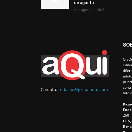
de agosto
4 de agosto de 2026
SO
O aQu
edito
difer
adoto
princ
contr
Contato:
redacao@jornalaqui.com
fato 
Razão
Ende
260
CPNJ
E-ma