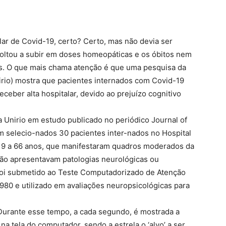
ar de Covid-19, certo? Certo, mas não devia ser
oltou a subir em doses homeopáticas e os óbitos nem
os. O que mais chama atenção é que uma pesquisa da
irio) mostra que pacientes internados com Covid-19
ceber alta hospitalar, devido ao prejuízo cognitivo
a Unirio em estudo publicado no periódico Journal of
am selecio-nados 30 pacientes inter-nados no Hospital
e 19 a 66 anos, que manifestaram quadros moderados da
ão apresentavam patologias neurológicas ou
te foi submetido ao Teste Computadorizado de Atenção
980 e utilizado em avaliações neuropsicológicas para
Durante esse tempo, a cada segundo, é mostrada a
na tela do computador, sendo a estrela o ‘alvo’ a ser