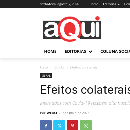
sexta-feira, agosto 7, 2026
Home
Editorias
Col
HOME
EDITORIAS
COLUNA SOCI
Casa
GERAL
Efeitos colaterais
GERAL
Efeitos colaterai
Internados com Covid-19 recebem alta hospita
Por
WEB41
-
9 de maio de 2022