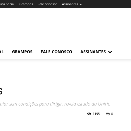
una Social
Grampos
Fale conosco
Assinantes
AL
GRAMPOS
FALE CONOSCO
ASSINANTES
s
lar sem condições para dirigir, revela estudo da Unirio
1195
0