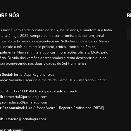
BRE NÓS
R
i nasceu em 15 de outubro de 1997, há 28 anos, e mantém sua linha
rial até hoje, 2025, sempre com o compromisso de ser um jornal
ente. Voltado para o que acontece em Volta Redonda e Barra Mansa,
u desde o início um estilo próprio, crítico, irônico, polêmico,
ipalmente. Não se limita a publicar informações oficiais. Muito pelo
ário. Duvida das versões apresentadas e tenta descobrir o que de
está acontecendo nas duas cidades do Sul Fluminense.
 Social:
Jornal Aqui Regional Ltda
reço:
Avenida Oscar de Almeida da Gama, 107 – Aterrado – 27213-
:
03.483.177/0001-84
Inscrição Estadual:
Isento
il:
comercial@jornalaqui.com
ção:
redaçã
o@jornalaqui.com
r Responsável:
Luiz Alfredo Vieira – Registro Profissional DRT/RJ
l:
luizvieira@jornalaqui.com
e profissional: