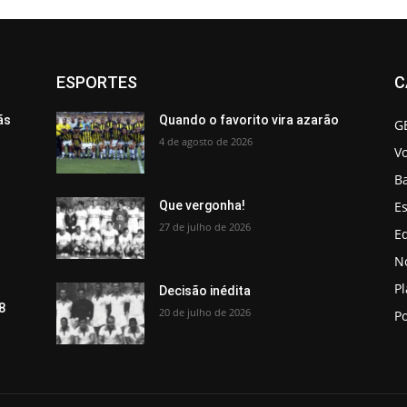
ESPORTES
C
ãs
Quando o favorito vira azarão
G
4 de agosto de 2026
V
B
Es
Que vergonha!
27 de julho de 2026
Ed
No
P
Decisão inédita
8
20 de julho de 2026
Po