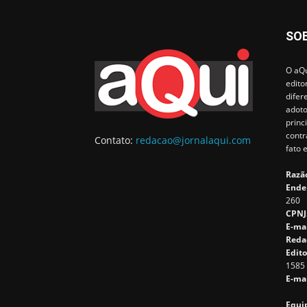
SO
O aQu
edito
difer
adoto
princ
contr
Contato:
redacao@jornalaqui.com
fato 
Razão
Ende
260
CPNJ
E-ma
Reda
Edito
1585
E-mai
Equip