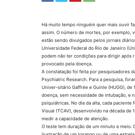
Há muito tempo ninguém quer mais ouvir fal
assim. O número de mortes, por exemplo, v
estão sendo divulgados pelos jornais diári
Universidade Federal do Rio de Janeiro (Un
podem não ter condições para dirigir após re
provocado pela doença.
A constatação foi feita por pesquisadores d
Psychiatric Research. Para a pesquisa, for
Univer-sitário Gaffrée e Guinle (HUGG), d
doença, sem necessidade de intubação, e n
psiquiátricas. No dia da alta, cada pacien
Visual (TCAV), desenvolvido na década de 1
medir a capacidade de atenção.
O teste tem duração de um minuto e meio. 
ilustração de um losango ou de uma estrela 