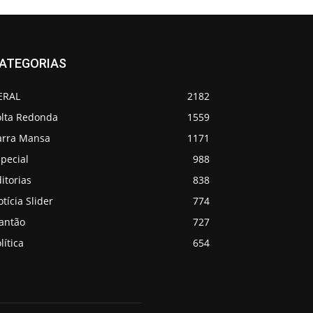
ATEGORIAS
ERAL
2182
olta Redonda
1559
arra Mansa
1171
pecial
988
itorias
838
tícia Slider
774
lantão
727
lítica
654