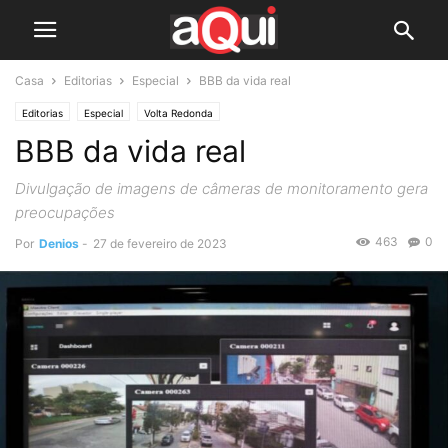
Casa
Editorias
Especial
BBB da vida real
Editorias
Especial
Volta Redonda
BBB da vida real
Divulgação de imagens de câmeras de monitoramento gera
preocupações
463
0
Por
Denios
-
27 de fevereiro de 2023