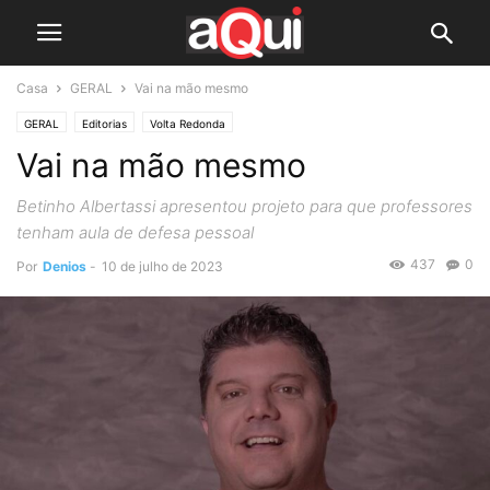
Casa
GERAL
Vai na mão mesmo
GERAL
Editorias
Volta Redonda
Vai na mão mesmo
Betinho Albertassi apresentou projeto para que professores
tenham aula de defesa pessoal
437
0
Por
Denios
-
10 de julho de 2023