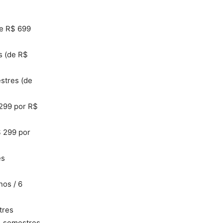
de R$ 699
s (de R$
estres (de
 299 por R$
$ 299 por
es
nos / 6
tres
4 semestres