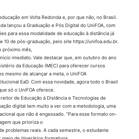
da educação em Volta Redonda e, por que não, no Brasil.
nda lançou a Graduação e Pós Digital do UniFOA, com
ções para essa modalidade de educação à distância já
 10 de pós-graduação, pelo site https://unifoa.edu.br.
o próximo mês,
início imediato. Vale destacar que, em outubro do ano
istério da Educação (MEC) para oferecer cursos
tes mesmo de alcançar a meta, o UniFOA
titucional EaD. Com essa novidade, agora todo o Brasil
que só o UniFOA oferece.
-reitor de Educação à Distância e Tecnologias de
duação digital tem muito a ver com a metodologia, uma
acional que não é engessado. “Para esse formato on-
zagem que prioriza o
de problemas reais. A cada semestre, o estudante
 meio de itinerários formativos