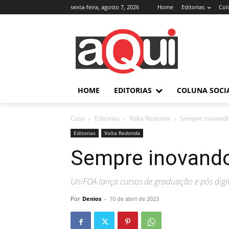
sexta-feira, agosto 7, 2026
Home
Editorias
Col
HOME
EDITORIAS
COLUNA SOCI
Casa
Editorias
Volta Redonda
Sempre inovand
Editorias
Volta Redonda
Sempre inovand
UniFOA lança cursos de graduação e pós digit
Por
Denios
-
10 de abril de 2023