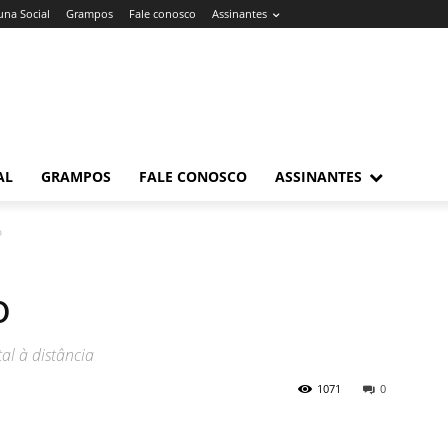
una Social
Grampos
Fale conosco
Assinantes
AL
GRAMPOS
FALE CONOSCO
ASSINANTES
o
o
al à distância
1071
0