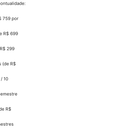
ontualidade:
$ 759 por
de R$ 699
 R$ 299
s (de R$
/ 10
semestre
(de R$
mestres