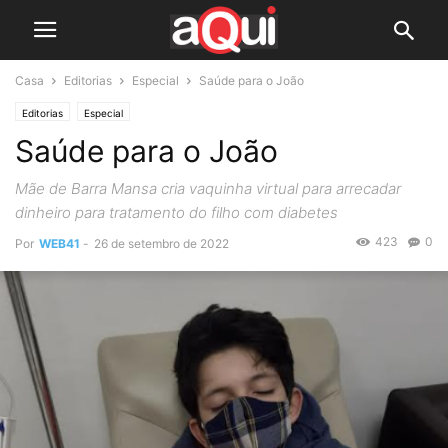
Casa
Editorias
Especial
Saúde para o João
Editorias
Especial
Saúde para o João
Mãe de Barra Mansa cria vaquinha virtual para arrecadar
dinheiro para tratamento do filho com diabetes
423
0
Por
WEB41
-
26 de setembro de 2022