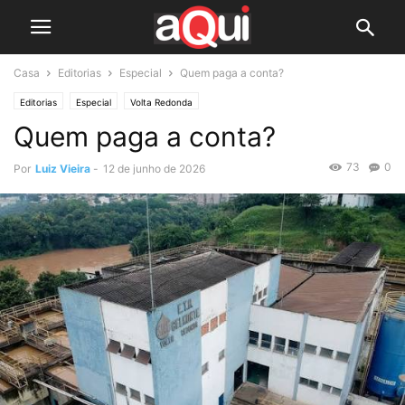
Casa
Editorias
Especial
Quem paga a conta?
Editorias
Especial
Volta Redonda
Quem paga a conta?
73
0
Por
Luiz Vieira
-
12 de junho de 2026