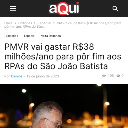
Casa
Editorias
Especial
PMVR vai gastar R$38 milhões/ano para
pôr fim aos RPAs do São...
Editorias
Especial
Volta Redonda
PMVR vai gastar R$38
milhões/ano para pôr fim aos
RPAs do São João Batista
496
0
Por
Denios
-
12 de junho de 2023