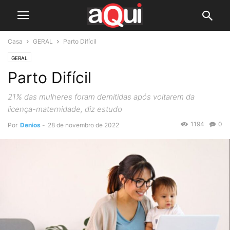
Casa
GERAL
Parto Difícil
GERAL
Parto Difícil
21% das mulheres foram demitidas após voltarem da
licença-maternidade, diz estudo
1194
0
Por
Denios
-
28 de novembro de 2022