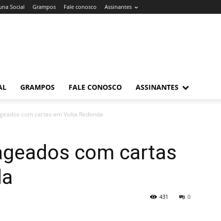
una Social
Grampos
Fale conosco
Assinantes
AL
GRAMPOS
FALE CONOSCO
ASSINANTES
geados com cartas em Volta Redonda
ageados com cartas
da
431
0