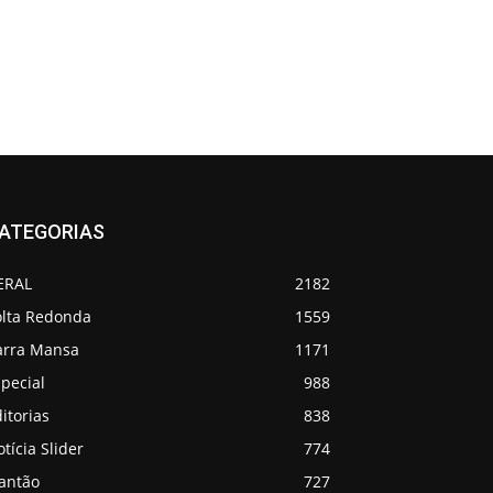
ATEGORIAS
ERAL
2182
olta Redonda
1559
arra Mansa
1171
pecial
988
itorias
838
tícia Slider
774
lantão
727