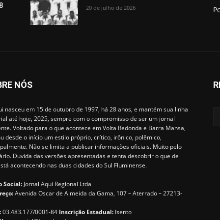
8
20 de julho de 2026
Po
BRE NÓS
R
i nasceu em 15 de outubro de 1997, há 28 anos, e mantém sua linha
rial até hoje, 2025, sempre com o compromisso de ser um jornal
ente. Voltado para o que acontece em Volta Redonda e Barra Mansa,
u desde o início um estilo próprio, crítico, irônico, polêmico,
ipalmente. Não se limita a publicar informações oficiais. Muito pelo
ário. Duvida das versões apresentadas e tenta descobrir o que de
está acontecendo nas duas cidades do Sul Fluminense.
 Social:
Jornal Aqui Regional Ltda
reço:
Avenida Oscar de Almeida da Gama, 107 – Aterrado – 27213-
:
03.483.177/0001-84
Inscrição Estadual:
Isento