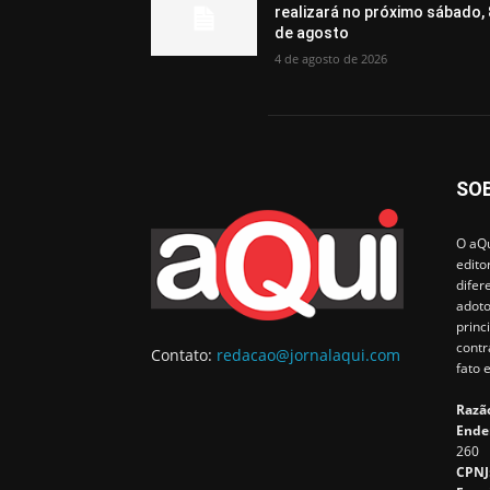
realizará no próximo sábado, 
de agosto
4 de agosto de 2026
SO
O aQu
edito
difer
adoto
princ
contr
Contato:
redacao@jornalaqui.com
fato 
Razão
Ende
260
CPNJ