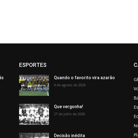
ESPORTES
C
ãs
Quando o favorito vira azarão
G
4 de agosto de 2026
V
B
Es
Que vergonha!
27 de julho de 2026
Ed
No
P
Decisão inédita