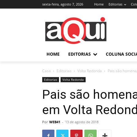
sexta-feira, agosto 7, 2026
Home
Editorias
Col
HOME
EDITORIAS
COLUNA SOCI
Casa
Editorias
Volta Redonda
Pais são homena
Editorias
Volta Redonda
Pais são homen
em Volta Redon
Por
WEB41
-
13 de agosto de 2018