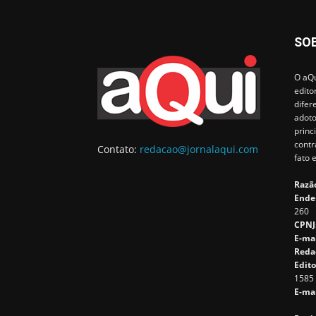
SO
O aQu
edito
difer
adoto
princ
contr
Contato:
redacao@jornalaqui.com
fato 
Razão
Ende
260
CPNJ
E-ma
Reda
Edito
1585
E-mai