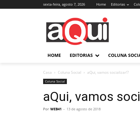
sexta-feira, agosto 7, 2026
Home
Editorias
Col
HOME
EDITORIAS
COLUNA SOCI
Casa
Coluna Social
aQui, vamos socializar!?
Coluna Social
aQui, vamos soci
Por
WEB41
-
13 de agosto de 2018