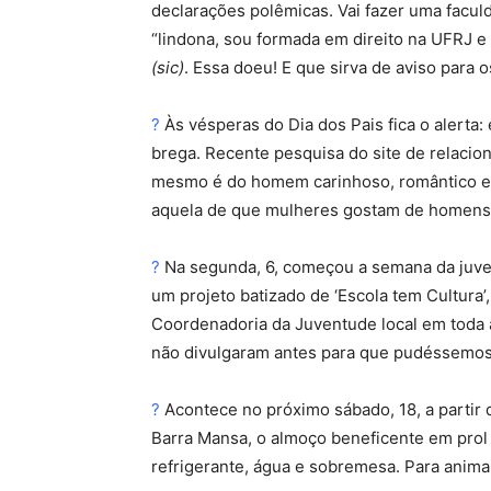
declarações polêmicas. Vai fazer uma faculd
“lindona, sou formada em direito na UFRJ e 
(sic)
. Essa doeu! E que sirva de aviso para 
?
Às vésperas do Dia dos Pais fica o alert
brega. Recente pesquisa do site de relaci
mesmo é do homem carinhoso, romântico e 
aquela de que mulheres gostam de homens r
?
Na segunda, 6, começou a semana da juve
um projeto batizado de ‘Escola tem Cultura’,
Coordenadoria da Juventude local em toda a
não divulgaram antes para que pudéssemos 
?
Acontece no próximo sábado, 18, a partir 
Barra Mansa, o almoço beneficente em prol 
refrigerante, água e sobremesa. Para animar