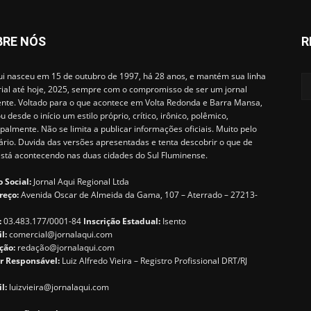
BRE NÓS
R
i nasceu em 15 de outubro de 1997, há 28 anos, e mantém sua linha
rial até hoje, 2025, sempre com o compromisso de ser um jornal
ente. Voltado para o que acontece em Volta Redonda e Barra Mansa,
u desde o início um estilo próprio, crítico, irônico, polêmico,
ipalmente. Não se limita a publicar informações oficiais. Muito pelo
ário. Duvida das versões apresentadas e tenta descobrir o que de
está acontecendo nas duas cidades do Sul Fluminense.
 Social:
Jornal Aqui Regional Ltda
reço:
Avenida Oscar de Almeida da Gama, 107 – Aterrado – 27213-
:
03.483.177/0001-84
Inscrição Estadual:
Isento
il:
comercial@jornalaqui.com
ção:
redaçã
o@jornalaqui.com
r Responsável:
Luiz Alfredo Vieira – Registro Profissional DRT/RJ
l:
luizvieira@jornalaqui.com