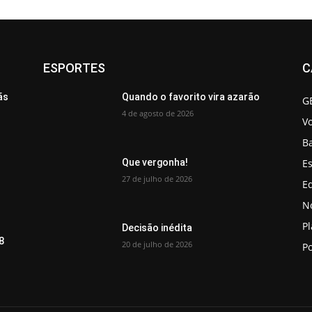
ESPORTES
C
ãs
Quando o favorito vira azarão
G
4 de agosto de 2026
V
B
Es
Que vergonha!
27 de julho de 2026
Ed
No
P
Decisão inédita
8
20 de julho de 2026
Po