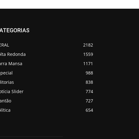
ATEGORIAS
ERAL
2182
olta Redonda
1559
arra Mansa
1171
pecial
988
itorias
838
tícia Slider
774
lantão
727
lítica
654