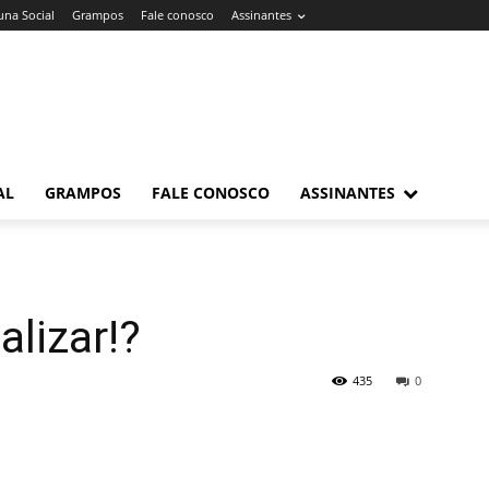
una Social
Grampos
Fale conosco
Assinantes
AL
GRAMPOS
FALE CONOSCO
ASSINANTES
alizar!?
435
0