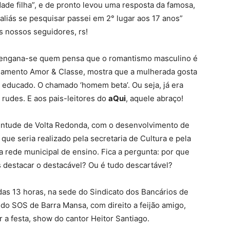
ade filha”, e de pronto levou uma resposta da famosa,
aliás se pesquisar passei em 2° lugar aos 17 anos”
os nossos seguidores, rs!
a: engana-se quem pensa que o romantismo masculino é
onamento Amor & Classe, mostra que a mulherada gosta
educado. O chamado ‘homem beta’. Ou seja, já era
udes. E aos pais-leitores do
aQui
, aquele abraço!
ntude de Volta Redonda, com o desenvolvimento de
 que seria realizado pela secretaria de Cultura e pela
 rede municipal de ensino. Fica a pergunta: por que
destacar o destacável? Ou é tudo descartável?
das 13 horas, na sede do Sindicato dos Bancários de
do SOS de Barra Mansa, com direito a feijão amigo,
 a festa, show do cantor Heitor Santiago.