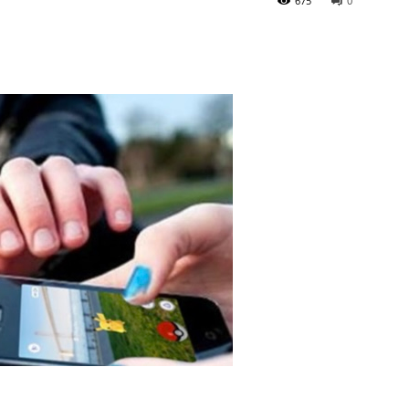
675
0