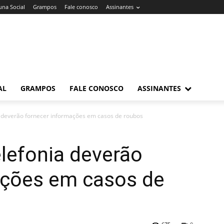
una Social
Grampos
Fale conosco
Assinantes
AL
GRAMPOS
FALE CONOSCO
ASSINANTES
 deverão fornecer informações em casos de roubos
lefonia deverão
ações em casos de