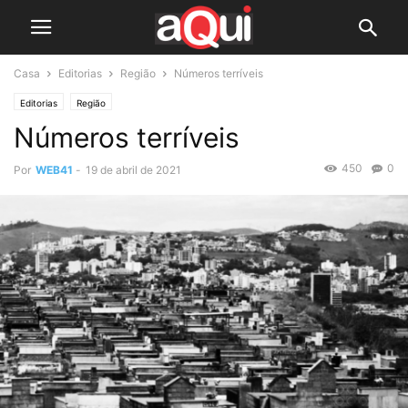
Casa
Editorias
Região
Números terríveis
Editorias
Região
Números terríveis
450
0
Por
WEB41
-
19 de abril de 2021