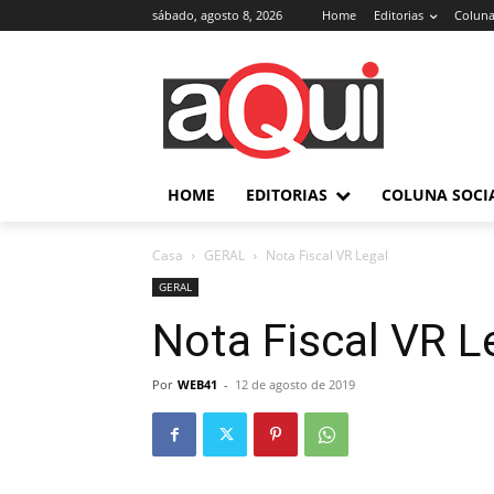
sábado, agosto 8, 2026
Home
Editorias
Coluna
HOME
EDITORIAS
COLUNA SOCI
Casa
GERAL
Nota Fiscal VR Legal
GERAL
Nota Fiscal VR L
Por
WEB41
-
12 de agosto de 2019