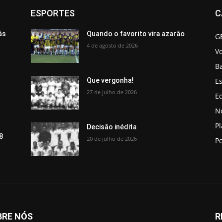
ESPORTES
C
ãs
Quando o favorito vira azarão
G
4 de agosto de 2026
V
B
Es
Que vergonha!
27 de julho de 2026
Ed
No
P
Decisão inédita
8
20 de julho de 2026
Po
BRE NÓS
R