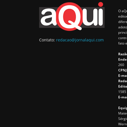
O aQu
edito
difer
adoto
princ
contr
Contato:
redacao@jornalaqui.com
fato 
Razão
Ende
260
CPNJ
E-ma
Reda
Edito
1585
E-mai
Equip
Mateu
Sérgi
Wern