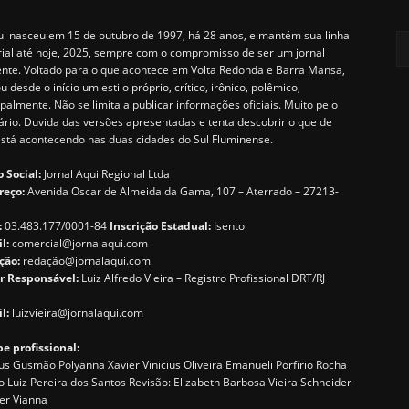
i nasceu em 15 de outubro de 1997, há 28 anos, e mantém sua linha
rial até hoje, 2025, sempre com o compromisso de ser um jornal
ente. Voltado para o que acontece em Volta Redonda e Barra Mansa,
u desde o início um estilo próprio, crítico, irônico, polêmico,
ipalmente. Não se limita a publicar informações oficiais. Muito pelo
ário. Duvida das versões apresentadas e tenta descobrir o que de
está acontecendo nas duas cidades do Sul Fluminense.
 Social:
Jornal Aqui Regional Ltda
reço:
Avenida Oscar de Almeida da Gama, 107 – Aterrado – 27213-
:
03.483.177/0001-84
Inscrição Estadual:
Isento
il:
comercial@jornalaqui.com
ção:
redaçã
o@jornalaqui.com
r Responsável:
Luiz Alfredo Vieira – Registro Profissional DRT/RJ
l:
luizvieira@jornalaqui.com
e profissional:
s Gusmão Polyanna Xavier Vinicius Oliveira Emanueli Porfírio Rocha
o Luiz Pereira dos Santos Revisão: Elizabeth Barbosa Vieira Schneider
er Vianna