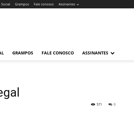
 Social
Grampos
Fale conosco
Assinantes
AL
GRAMPOS
FALE CONOSCO
ASSINANTES
egal
571
0