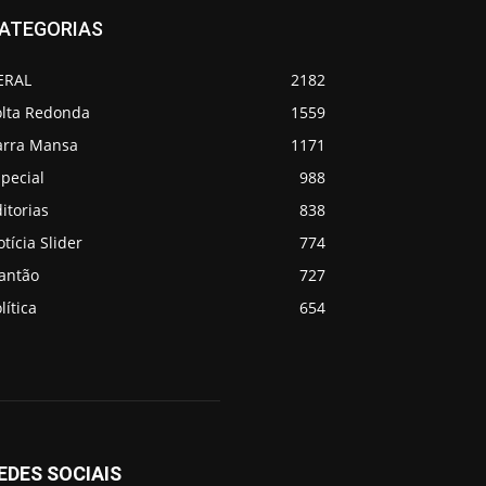
ATEGORIAS
ERAL
2182
olta Redonda
1559
arra Mansa
1171
pecial
988
itorias
838
tícia Slider
774
lantão
727
lítica
654
EDES SOCIAIS