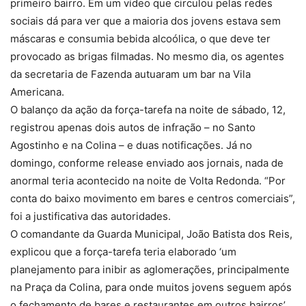
primeiro bairro. Em um vídeo que circulou pelas redes
sociais dá para ver que a maioria dos jovens estava sem
máscaras e consumia bebida alcoólica, o que deve ter
provocado as brigas filmadas. No mesmo dia, os agentes
da secretaria de Fazenda autuaram um bar na Vila
Americana.
O balanço da ação da força-tarefa na noite de sábado, 12,
registrou apenas dois autos de infração – no Santo
Agostinho e na Colina – e duas notificações. Já no
domingo, conforme release enviado aos jornais, nada de
anormal teria acontecido na noite de Volta Redonda. “Por
conta do baixo movimento em bares e centros comerciais”,
foi a justificativa das autoridades.
O comandante da Guarda Municipal, João Batista dos Reis,
explicou que a força-tarefa teria elaborado ‘um
planejamento para inibir as aglomerações, principalmente
na Praça da Colina, para onde muitos jovens seguem após
o fechamento de bares e restaurantes em outros bairros’.