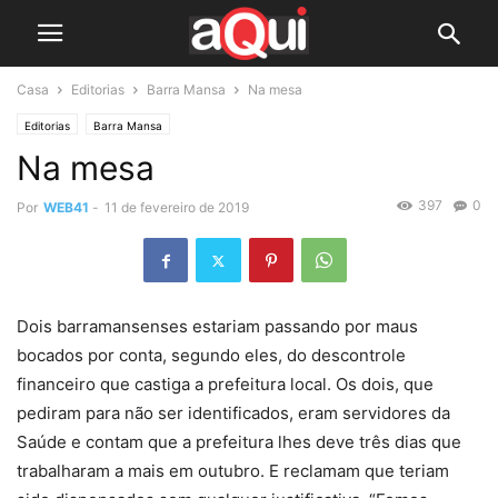
Casa
Editorias
Barra Mansa
Na mesa
Editorias
Barra Mansa
Na mesa
397
0
Por
WEB41
-
11 de fevereiro de 2019
Dois barramansenses estariam passando por maus
bocados por conta, segundo eles, do descontrole
financeiro que castiga a prefeitura local. Os dois, que
pediram para não ser identificados, eram servidores da
Saúde e contam que a prefeitura lhes deve três dias que
trabalharam a mais em outubro. E reclamam que teriam