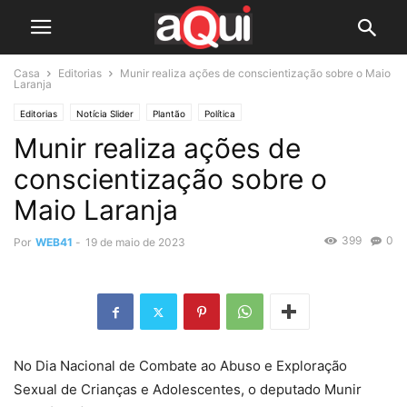
Casa
Editorias
Munir realiza ações de conscientização sobre o Maio
Laranja
Editorias
Notícia Slider
Plantão
Política
Munir realiza ações de
conscientização sobre o
Maio Laranja
399
0
Por
WEB41
-
19 de maio de 2023
No Dia Nacional de Combate ao Abuso e Exploração
Sexual de Crianças e Adolescentes, o deputado Munir