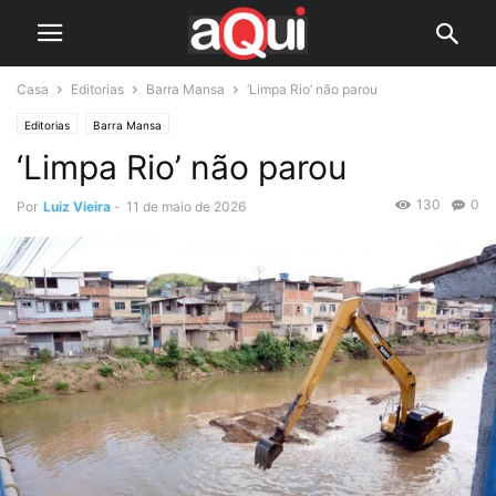
Casa
Editorias
Barra Mansa
‘Limpa Rio’ não parou
Editorias
Barra Mansa
‘Limpa Rio’ não parou
130
0
Por
Luiz Vieira
-
11 de maio de 2026