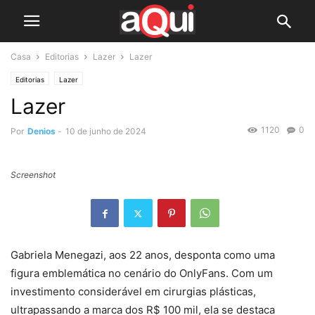
Casa
Editorias
Lazer
Lazer
Editorias
Lazer
Lazer
1120
0
Por
Denios
-
10 de junho de 2024
Screenshot
Gabriela Menegazi, aos 22 anos, desponta como uma
figura emblemática no cenário do OnlyFans. Com um
investimento considerável em cirurgias plásticas,
ultrapassando a marca dos R$ 100 mil, ela se destaca