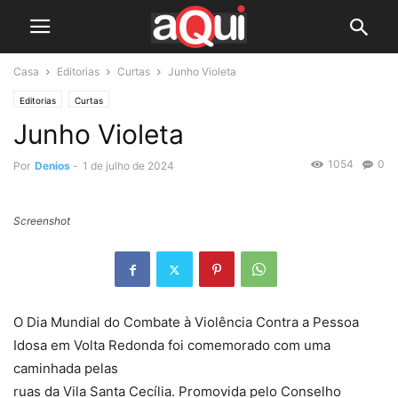
Casa
Editorias
Curtas
Junho Violeta
Editorias
Curtas
Junho Violeta
1054
0
Por
Denios
-
1 de julho de 2024
Screenshot
O Dia Mundial do Combate à Violência Contra a Pessoa
Idosa em Volta Redonda foi comemorado com uma
caminhada pelas
ruas da Vila Santa Cecília. Promovida pelo Conselho