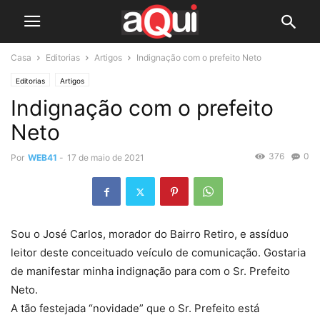
Casa
Editorias
Artigos
Indignação com o prefeito Neto
Editorias
Artigos
Indignação com o prefeito
Neto
376
0
Por
WEB41
-
17 de maio de 2021
Sou o José Carlos, morador do Bairro Retiro, e assíduo
leitor deste conceituado veículo de comunicação. Gostaria
de manifestar minha indignação para com o Sr. Prefeito
Neto.
A tão festejada “novidade” que o Sr. Prefeito está