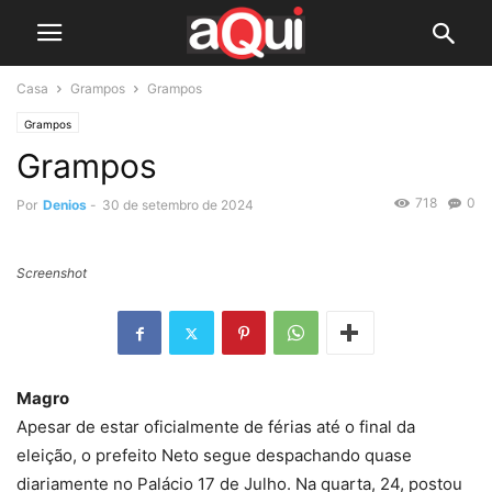
Casa
Grampos
Grampos
Grampos
Grampos
718
0
Por
Denios
-
30 de setembro de 2024
Screenshot
Magro
Apesar de estar oficialmente de férias até o final da
eleição, o prefeito Neto segue despachando quase
diariamente no Palácio 17 de Julho. Na quarta, 24, postou