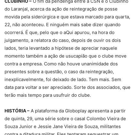
CLUBINHO –
O fim da pendenga entre a CSN e o Clubinho
do Laranjal, acerca da ação de reintegração de posse
movida pela siderúrgica e que estava marcado para quarta,
22, não aconteceu. E ninguém mais sabe dizer quando
ocorrerá. É que, pelo que o aQui apurou, na hora do
julgamento, a relatora do caso, depois de ouvir os dois
lados, teria levantado a hipótese de apreciar naquele
momento também a ação de usucapião que o clube move
contra a empresa. Como não houve unanimidade dos
presentes sobre a questão, o caso da reintegração,
inexplicavelmente, foi deixado de lado. Tem mais. Sem
data para voltar a ser apreciado. Sorte dos associados, que
terão mais tempo para usufruir do clube.
HISTÓRIA –
A plataforma da Globoplay apresenta a partir
de quinta, 29, uma série sobre o casal Colombo Vieira de
Souza Junior e Jessie Jane Vieira de Souza, militantes
contra a ditadura militar. Eles tentaram sequestrar um