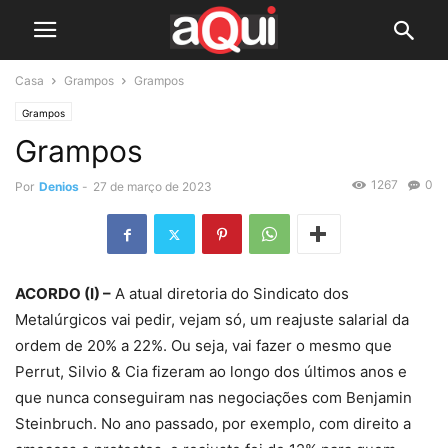
Casa
Grampos
Grampos
Grampos
Grampos
1267
0
Por
Denios
-
27 de março de 2023
ACORDO (I) –
A atual diretoria do Sindicato dos
Metalúrgicos vai pedir, vejam só, um reajuste salarial da
ordem de 20% a 22%. Ou seja, vai fazer o mesmo que
Perrut, Silvio & Cia fizeram ao longo dos últimos anos e
que nunca conseguiram nas negociações com Benjamin
Steinbruch. No ano passado, por exemplo, com direito a