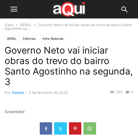
Casa
GERAL
Governo Neto vai iniciar obras do trevo do bairro Santo
Agostinho na...
GERAL
Editorias
Volta Redonda
Governo Neto vai iniciar
obras do trevo do bairro
Santo Agostinho na segunda,
3
293
0
Por
Denios
-
3 de fevereiro de 2025
Screenshot