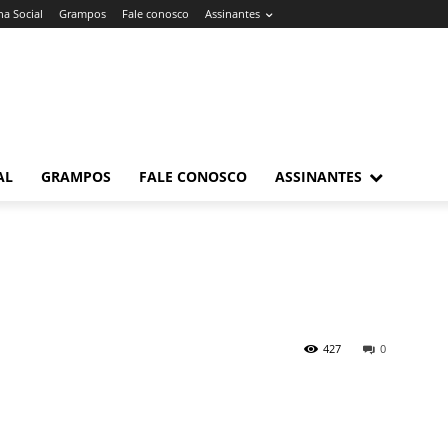
a Social
Grampos
Fale conosco
Assinantes
AL
GRAMPOS
FALE CONOSCO
ASSINANTES
427
0