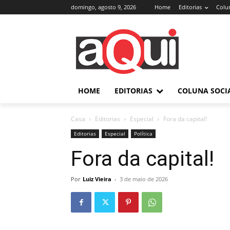
domingo, agosto 9, 2026
Home
Editorias
Colun
HOME
EDITORIAS
COLUNA SOCI
Casa
Editorias
Especial
Fora da capital!
Editorias
Especial
Política
Fora da capital!
Por
Luiz Vieira
-
3 de maio de 2026