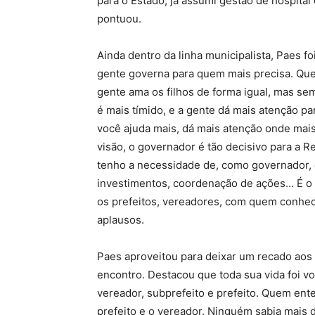
para o Estado, já assumi gestão de hospital
pontuou.
Ainda dentro da linha municipalista, Paes f
gente governa para quem mais precisa. Quem
gente ama os filhos de forma igual, mas se
é mais tímido, e a gente dá mais atenção pa
você ajuda mais, dá mais atenção onde mai
visão, o governador é tão decisivo para a Re
tenho a necessidade de, como governador, d
investimentos, coordenação de ações… É o i
os prefeitos, vereadores, com quem conhec
aplausos.
Paes aproveitou para deixar um recado aos 
encontro. Destacou que toda sua vida foi v
vereador, subprefeito e prefeito. Quem en
prefeito e o vereador. Ninguém sabia mais 