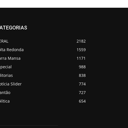
ATEGORIAS
ERAL
2182
olta Redonda
1559
arra Mansa
1171
pecial
988
itorias
838
tícia Slider
774
lantão
727
lítica
654