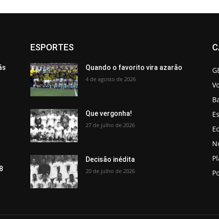
ESPORTES
C
ãs
Quando o favorito vira azarão
G
4 de agosto de 2026
V
B
Es
Que vergonha!
27 de julho de 2026
Ed
No
P
Decisão inédita
8
20 de julho de 2026
Po