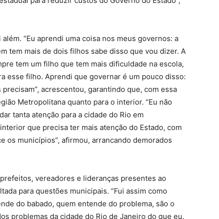
 estadual para reduzir custos do Governo do Estado”,
oi além. “Eu aprendi uma coisa nos meus governos: a
 tem mais de dois filhos sabe disso que vou dizer. A
mpre tem um filho que tem mais dificuldade na escola,
ra esse filho. Aprendi que governar é um pouco disso:
s precisam”, acrescentou, garantindo que, com essa
gião Metropolitana quanto para o interior. “Eu não
ar tanta atenção para a cidade do Rio em
nterior que precisa ter mais atenção do Estado, com
e os municípios”, afirmou, arrancando demorados
prefeitos, vereadores e lideranças presentes ao
oltada para questões municipais. “Fui assim como
tende do babado, quem entende do problema, são o
dos problemas da cidade do Rio de Janeiro do que eu.