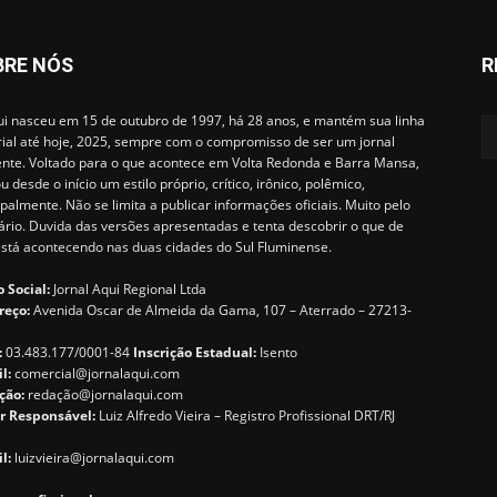
BRE NÓS
R
i nasceu em 15 de outubro de 1997, há 28 anos, e mantém sua linha
rial até hoje, 2025, sempre com o compromisso de ser um jornal
ente. Voltado para o que acontece em Volta Redonda e Barra Mansa,
u desde o início um estilo próprio, crítico, irônico, polêmico,
ipalmente. Não se limita a publicar informações oficiais. Muito pelo
ário. Duvida das versões apresentadas e tenta descobrir o que de
está acontecendo nas duas cidades do Sul Fluminense.
 Social:
Jornal Aqui Regional Ltda
reço:
Avenida Oscar de Almeida da Gama, 107 – Aterrado – 27213-
:
03.483.177/0001-84
Inscrição Estadual:
Isento
il:
comercial@jornalaqui.com
ção:
redaçã
o@jornalaqui.com
r Responsável:
Luiz Alfredo Vieira – Registro Profissional DRT/RJ
l:
luizvieira@jornalaqui.com