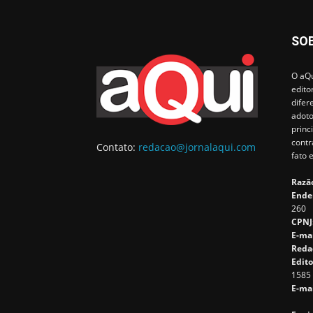
SO
O aQu
edito
difer
adoto
princ
contr
Contato:
redacao@jornalaqui.com
fato 
Razão
Ende
260
CPNJ
E-ma
Reda
Edito
1585
E-mai