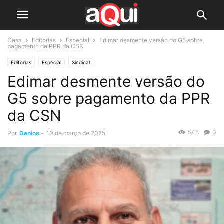
Casa
Editorias
Especial
Edimar desmente versão do G5 sobre
pagamento da PPR da CSN
Editorias
Especial
Sindical
Edimar desmente versão do
G5 sobre pagamento da PPR
da CSN
545
0
Por
Denios
-
10 de março de 2025