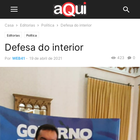
Casa
Editorias
Política
Defesa do interior
Editorias
Política
Defesa do interior
423
0
Por
WEB41
-
19 de abril de 2021