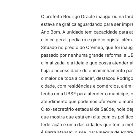
O prefeito Rodrigo Drable inaugurou na tard
estava na gráfica aguardando para ser impr
Ano Bom. A unidade tem capacidade para at
clínico geral, pediatra e ginecologista, alé
Situado no prédio do Cremeb, que foi inau
passado por nenhuma grande reforma, a UBSF
climatizada, e a ideia é que possa atende
haja a necessidade de encaminhamento para
o maior de toda a cidade”, destacou Rodrig
cidade, com residências e comércios, além 
tenha uma UBSF para atender o munícipe, 
atendimento que podemos oferecer, o muníci
O ex-secretário estadual de Saúde, hoje dep
que mostra que está em alta com os políticos
federação e uma das cidades que tem a mel
é Barra Mansa”, disse, para alegria de Rodr