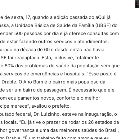
e de sexta, 17, quando a edição passada do aQui já
essa, a Unidade Básica de Saúde da Família (UBSF) do
ender 500 pessoas por dia e já oferece consultas com
m de estar fazendo outros serviços e atendimentos.
gurado na década de 60 e desde então não havia
 foi readaptada. Está, inclusive, totalmente
r até 80% dos problemas de saúde da população sem que
 serviços de emergências e hospitais. “Esse posto é
o Drable. O Ano Bom é o bairro mais populoso da
de ser um bairro de passagem. É necessário que ele
com equipamentos novos, conforto e o melhor
pe merece”, avaliou o prefeito.
utado federal, Dr. Luizinho, esteve na inauguração, o
 locais. “Eu já tive o prazer de rodar os 26 estados da
hor governança e uma das melhores saúdes do Brasil,
igo Drable. “É um trabalho feito com amor e que eu