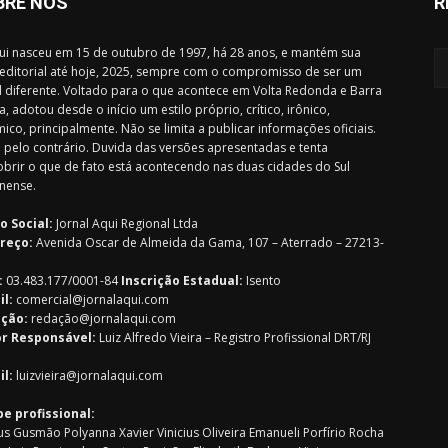
BRE NÓS
R
i nasceu em 15 de outubro de 1997, há 28 anos, e mantém sua
 editorial até hoje, 2025, sempre com o compromisso de ser um
l diferente. Voltado para o que acontece em Volta Redonda e Barra
, adotou desde o início um estilo próprio, crítico, irônico,
ico, principalmente. Não se limita a publicar informações oficiais.
 pelo contrário. Duvida das versões apresentadas e tenta
brir o que de fato está acontecendo nas duas cidades do Sul
nense.
o Social:
Jornal Aqui Regional Ltda
reço:
Avenida Oscar de Almeida da Gama, 107 – Aterrado – 27213-
:
03.483.177/0001-84
Inscrição Estadual:
Isento
il:
comercial@jornalaqui.com
ção:
redaçã
o@jornalaqui.com
or Responsável:
Luiz Alfredo Vieira – Registro Profissional DRT/RJ
il:
luizvieira@jornalaqui.com
pe profissional:
s Gusmão Polyanna Xavier Vinicius Oliveira Emanueli Porfírio Rocha