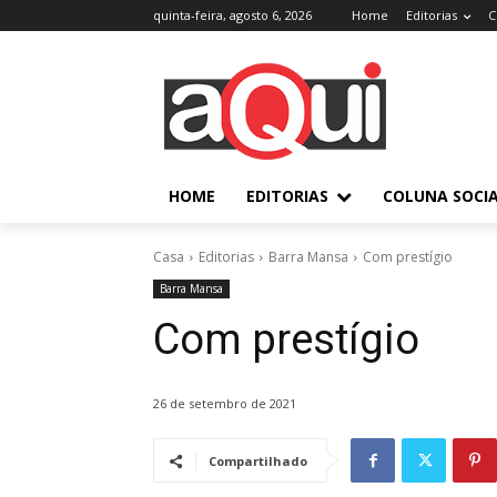
quinta-feira, agosto 6, 2026
Home
Editorias
C
HOME
EDITORIAS
COLUNA SOCI
Casa
Editorias
Barra Mansa
Com prestígio
Barra Mansa
Com prestígio
26 de setembro de 2021
Compartilhado