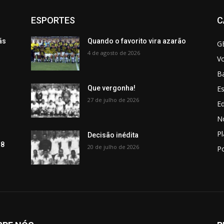
ESPORTES
C
ãs
Quando o favorito vira azarão
G
4 de agosto de 2026
V
B
Es
Que vergonha!
27 de julho de 2026
Ed
No
P
Decisão inédita
 8
20 de julho de 2026
Po