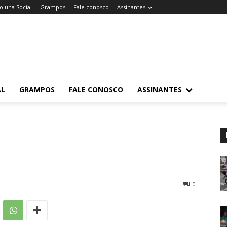
oluna Social
Grampos
Fale conosco
Assinantes
AL
GRAMPOS
FALE CONOSCO
ASSINANTES
0