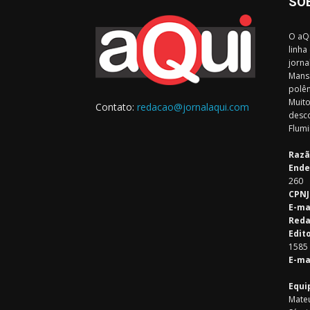
SO
O aQu
linha
jorna
Mansa
polêm
Muito
Contato:
redacao@jornalaqui.com
desco
Flumi
Razã
Ende
260
CPNJ
E-ma
Reda
Edit
1585
E-ma
Equi
Mateu