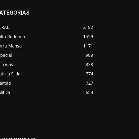
ATEGORIAS
ERAL
2182
olta Redonda
1559
arra Mansa
1171
pecial
988
itorias
838
tícia Slider
774
lantão
727
lítica
654