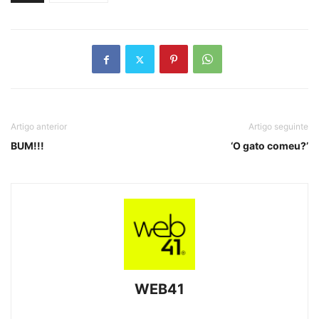
Artigo anterior
Artigo seguinte
BUM!!!
‘O gato comeu?’
WEB41