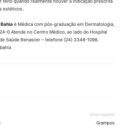
 feito quando realmente houver a indicação prescrita
 estéticos.
 Bahia
é Médica com pós-graduação em Dermatologia,
4-0 Atende no Centro Médico, ao lado do Hospital
 de Saúde Renascer – telefone (24) 3348-1098.
ebahia
Artigo seguinte
é
Grampos