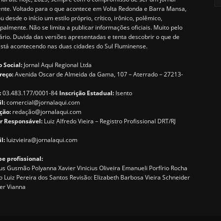
ente. Voltado para o que acontece em Volta Redonda e Barra Mansa,
u desde o início um estilo próprio, crítico, irônico, polêmico,
ipalmente. Não se limita a publicar informações oficiais. Muito pelo
ário. Duvida das versões apresentadas e tenta descobrir o que de
está acontecendo nas duas cidades do Sul Fluminense.
 Social:
Jornal Aqui Regional Ltda
reço:
Avenida Oscar de Almeida da Gama, 107 – Aterrado – 27213-
:
03.483.177/0001-84
Inscrição Estadual:
Isento
il:
comercial@jornalaqui.com
ção:
redaçã
o@jornalaqui.com
r Responsável:
Luiz Alfredo Vieira – Registro Profissional DRT/RJ
l:
luizvieira@jornalaqui.com
e profissional:
s Gusmão Polyanna Xavier Vinicius Oliveira Emanueli Porfírio Rocha
o Luiz Pereira dos Santos Revisão: Elizabeth Barbosa Vieira Schneider
er Vianna