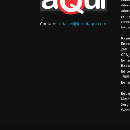
difer
adoto
princ
contr
Contato:
redacao@jornalaqui.com
fato 
Razão
Ende
260
CPNJ
E-ma
Reda
Edito
1585
E-mai
Equip
Mateu
Sérgi
Wern