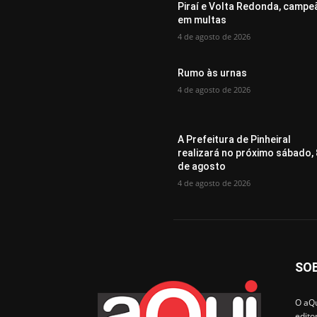
Piraí e Volta Redonda, campe
em multas
4 de agosto de 2026
Rumo às urnas
4 de agosto de 2026
A Prefeitura de Pinheiral
realizará no próximo sábado, 
de agosto
4 de agosto de 2026
SO
O aQu
edito