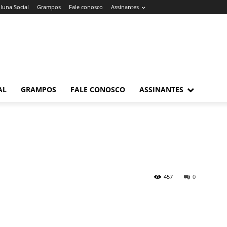
luna Social
Grampos
Fale conosco
Assinantes
AL
GRAMPOS
FALE CONOSCO
ASSINANTES
457
0