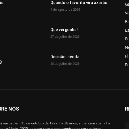
ãs
Quando o favorito vira azarão
G
4 de agosto de 2026
V
B
Es
Que vergonha!
27 de julho de 2026
Ed
No
P
Decisão inédita
8
20 de julho de 2026
Po
BRE NÓS
R
i nasceu em 15 de outubro de 1997, há 28 anos, e mantém sua linha
rial até hoje, 2025, sempre com o compromisso de ser um jornal