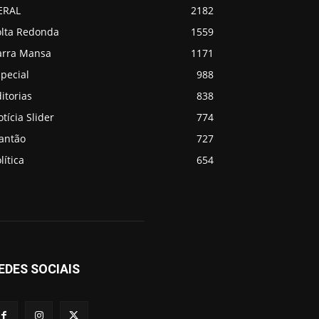
ERAL
2182
olta Redonda
1559
arra Mansa
1171
pecial
988
itorias
838
tícia Slider
774
lantão
727
lítica
654
EDES SOCIAIS