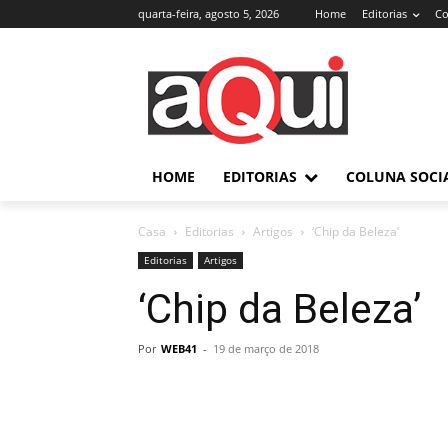
quarta-feira, agosto 5, 2026
Home
Editorias
Co
HOME
EDITORIAS
COLUNA SOCI
Casa
Editorias
Artigos
‘Chip da Beleza’
Editorias
Artigos
‘Chip da Beleza’
Por
WEB41
-
19 de março de 2018