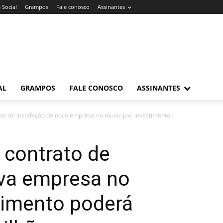
 Social
Grampos
Fale conosco
Assinantes
AL
GRAMPOS
FALE CONOSCO
ASSINANTES
ato de instalação de nova empresa no município; investimento...
a contrato de
ova empresa no
timento poderá