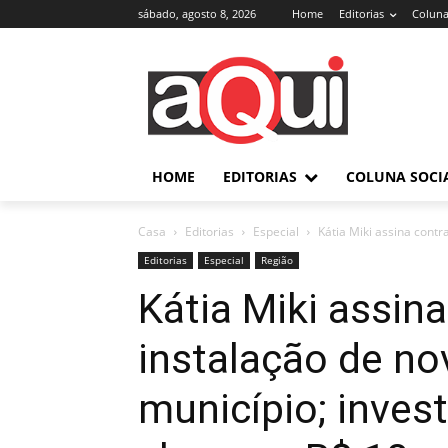
sábado, agosto 8, 2026
Home
Editorias
Coluna
HOME
EDITORIAS
COLUNA SOCI
Casa
Editorias
Especial
Kátia Miki assina contr
Editorias
Especial
Região
Kátia Miki assin
instalação de n
município; inves