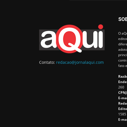
SO
O aQu
edito
difer
adoto
princ
contr
Contato:
redacao@jornalaqui.com
fato 
Razão
Ende
260
CPNJ
E-ma
Reda
Edito
1585
E-mai