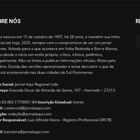
BRE NÓS
R
i nasceu em 15 de outubro de 1997, há 28 anos, e mantém sua linha
rial até hoje, 2025, sempre com o compromisso de ser um jornal
ente. Voltado para o que acontece em Volta Redonda e Barra Mansa,
u desde o início um estilo próprio, crítico, irônico, polêmico,
ipalmente. Não se limita a publicar informações oficiais. Muito pelo
ário. Duvida das versões apresentadas e tenta descobrir o que de
está acontecendo nas duas cidades do Sul Fluminense.
 Social:
Jornal Aqui Regional Ltda
reço:
Avenida Oscar de Almeida da Gama, 107 – Aterrado – 27213-
:
03.483.177/0001-84
Inscrição Estadual:
Isento
il:
comercial@jornalaqui.com
ção:
redaçã
o@jornalaqui.com
r Responsável:
Luiz Alfredo Vieira – Registro Profissional DRT/RJ
l:
luizvieira@jornalaqui.com