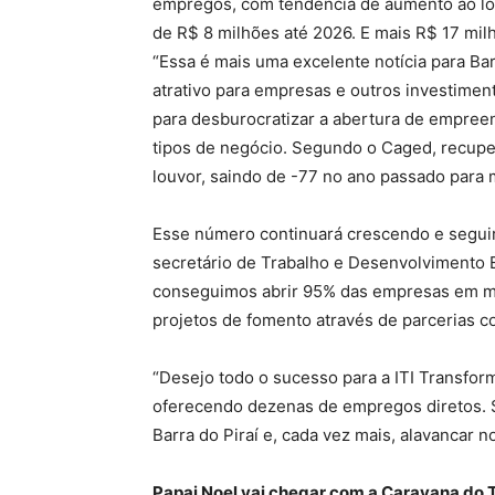
empregos, com tendência de aumento ao lo
de R$ 8 milhões até 2026. E mais R$ 17 mil
“Essa é mais uma excelente notícia para Ba
atrativo para empresas e outros investiment
para desburocratizar a abertura de empree
tipos de negócio. Segundo o Caged, recup
louvor, saindo de -77 no ano passado para 
Esse número continuará crescendo e seguir
secretário de Trabalho e Desenvolvimento Ec
conseguimos abrir 95% das empresas em m
projetos de fomento através de parcerias co
“Desejo todo o sucesso para a ITI Transform
oferecendo dezenas de empregos diretos. 
Barra do Piraí e, cada vez mais, alavancar n
Papai Noel vai chegar com a Caravana do 