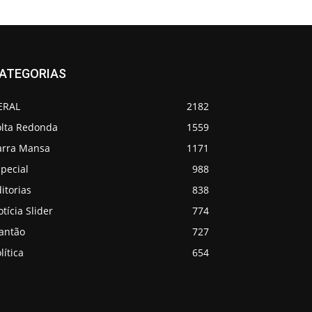
ATEGORIAS
ERAL
2182
olta Redonda
1559
arra Mansa
1171
pecial
988
itorias
838
tícia Slider
774
lantão
727
lítica
654