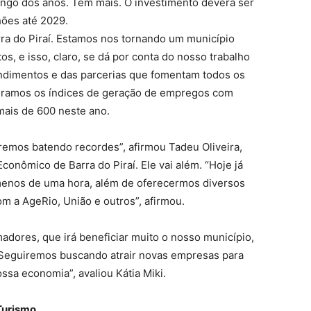
ngo dos anos. Tem mais. O investimento deverá ser
hões até 2029.
rra do Piraí. Estamos nos tornando um município
os, e isso, claro, se dá por conta do nosso trabalho
ndimentos e das parcerias que fomentam todos os
eramos os índices de geração de empregos com
mais de 600 neste ano.
emos batendo recordes”, afirmou Tadeu Oliveira,
onômico de Barra do Piraí. Ele vai além. “Hoje já
enos de uma hora, além de oferecermos diversos
m a AgeRio, União e outros”, afirmou.
adores, que irá beneficiar muito o nosso município,
Seguiremos buscando atrair novas empresas para
ossa economia”, avaliou Kátia Miki.
Turismo