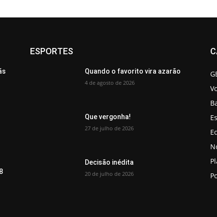
ESPORTES
C
ãs
Quando o favorito vira azarão
G
4 de agosto de 2026
V
B
Es
Que vergonha!
27 de julho de 2026
Ed
No
P
Decisão inédita
8
20 de julho de 2026
Po