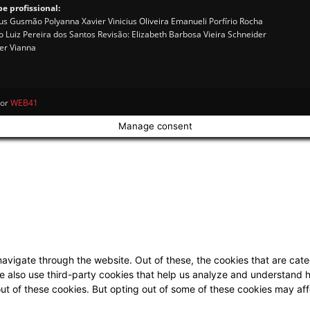
e profissional:
s Gusmão Polyanna Xavier Vinicius Oliveira Emanueli Porfírio Rocha
o Luiz Pereira dos Santos Revisão: Elizabeth Barbosa Vieira Schneider
er Vianna
por
WEB41
Manage consent
avigate through the website. Out of these, the cookies that are cat
 We also use third-party cookies that help us analyze and understand 
out of these cookies. But opting out of some of these cookies may af