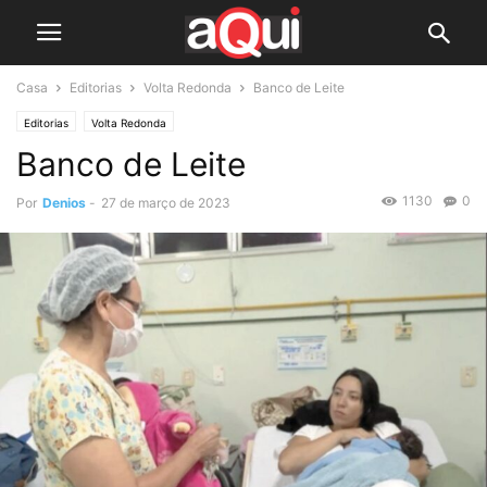
Casa
Editorias
Volta Redonda
Banco de Leite
Editorias
Volta Redonda
Banco de Leite
1130
0
Por
Denios
-
27 de março de 2023