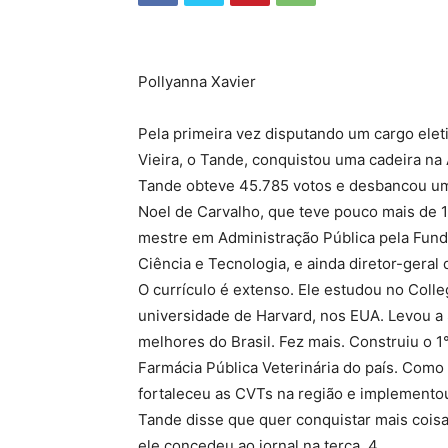
Pollyanna Xavier
Pela primeira vez disputando um cargo elet
Vieira, o Tande, conquistou uma cadeira na 
Tande obteve 45.785 votos e desbancou um 
Noel de Carvalho, que teve pouco mais de 1
mestre em Administração Pública pela Funda
Ciência e Tecnologia, e ainda diretor-geral
O currículo é extenso. Ele estudou no Coll
universidade de Harvard, nos EUA. Levou a
melhores do Brasil. Fez mais. Construiu o 1
Farmácia Pública Veterinária do país. Como 
fortaleceu as CVTs na região e implemento
Tande disse que quer conquistar mais coisas 
ele concedeu ao jornal na terça, 4.