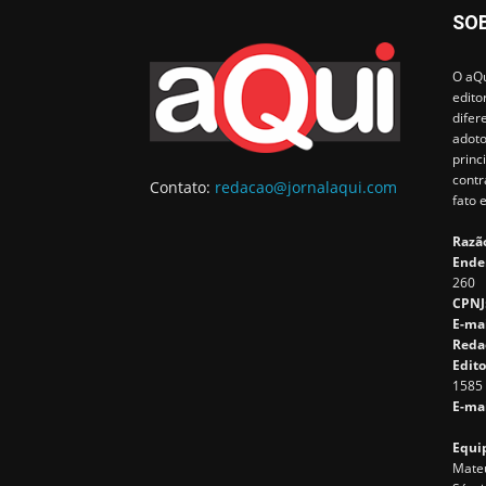
SO
O aQu
edito
difer
adoto
princ
contr
Contato:
redacao@jornalaqui.com
fato 
Razão
Ende
260
CPNJ
E-ma
Reda
Edito
1585
E-mai
Equip
Mateu