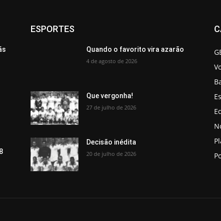
ESPORTES
C
ãs
Quando o favorito vira azarão
G
4 de agosto de 2026
V
B
Es
Que vergonha!
27 de julho de 2026
Ed
No
P
Decisão inédita
8
20 de julho de 2026
Po