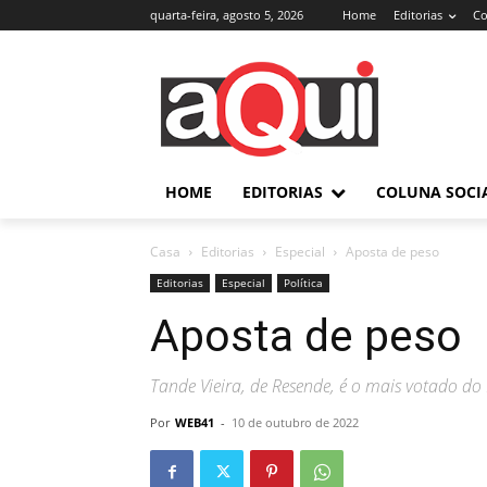
quarta-feira, agosto 5, 2026
Home
Editorias
Co
HOME
EDITORIAS
COLUNA SOCI
Casa
Editorias
Especial
Aposta de peso
Editorias
Especial
Política
Aposta de peso
Tande Vieira, de Resende, é o mais votado do
Por
WEB41
-
10 de outubro de 2022