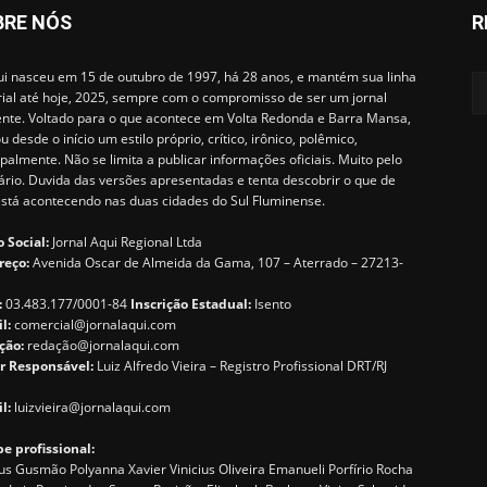
BRE NÓS
R
i nasceu em 15 de outubro de 1997, há 28 anos, e mantém sua linha
rial até hoje, 2025, sempre com o compromisso de ser um jornal
ente. Voltado para o que acontece em Volta Redonda e Barra Mansa,
u desde o início um estilo próprio, crítico, irônico, polêmico,
ipalmente. Não se limita a publicar informações oficiais. Muito pelo
ário. Duvida das versões apresentadas e tenta descobrir o que de
está acontecendo nas duas cidades do Sul Fluminense.
 Social:
Jornal Aqui Regional Ltda
reço:
Avenida Oscar de Almeida da Gama, 107 – Aterrado – 27213-
:
03.483.177/0001-84
Inscrição Estadual:
Isento
il:
comercial@jornalaqui.com
ção:
redaçã
o@jornalaqui.com
r Responsável:
Luiz Alfredo Vieira – Registro Profissional DRT/RJ
l:
luizvieira@jornalaqui.com
e profissional:
s Gusmão Polyanna Xavier Vinicius Oliveira Emanueli Porfírio Rocha