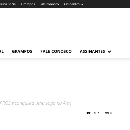
luna Social
Grampos
Fale conosco
Assinantes
AL
GRAMPOS
FALE CONOSCO
ASSINANTES
 PROS e conquista uma vaga na Alerj
1407
0