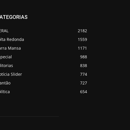
ATEGORIAS
ERAL
2182
olta Redonda
1559
arra Mansa
1171
pecial
988
itorias
838
tícia Slider
774
lantão
727
lítica
654